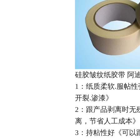
硅胶皱纹纸胶带 阿
1：纸质柔软.服帖
开裂.渗漆》
2：跟产品剥离时无
离，节省人工成本》
3：持粘性好《可以