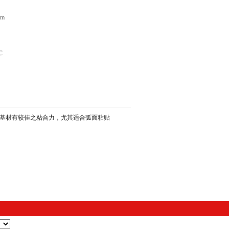
m
℃
种基材有较佳之粘合力，尤其适合弧面粘贴