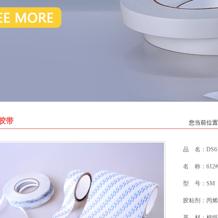
胶带
您当前位置
品 名：DS6
名 称：612
型 号：SM
胶粘剂：丙烯
基 材：棉纸