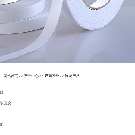
：
网站首页
>>
产品中心
>>
双面胶带
>> 浏览产品
12
#双面胶
酸