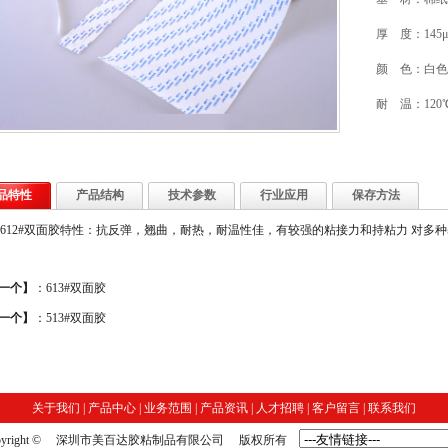
厚 度：145μ
颜 色：白色
耐 温：120
品特性
产品结构
技术参数
行业应用
保存方法
612#双面胶特性：抗反弹，翘曲，耐热，耐温性佳，有较强的粘接力和持粘力 对多
一个】
：
613#双面胶
一个】
：
513#双面胶
关于我们
|
产品中心
|
业务范围
|
产品资讯
|
人才招聘
|
客户留言
|
联系我们
opyright © 深圳市美百达胶粘制品有限公司 版权所有