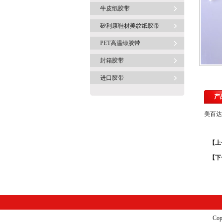
牛皮纸胶带
矽利康鞋材美纹纸胶带
PET高温绿胶带
封箱胶带
进口胶带
产
美百达
【上
【下
C