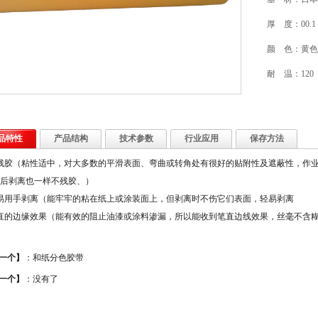
厚 度：00.1
颜 色：黄色
耐 温：120
品特性
产品结构
技术参数
行业应用
保存方法
残胶（粘性适中，对大多数的平滑表面、弯曲或转角处有很好的贴附性及遮蔽性，作
后剥离也一样不残胶、）
易用手剥离（能牢牢的粘在纸上或涂装面上，但剥离时不伤它们表面，轻易剥离
直的边缘效果（能有效的阻止油漆或涂料渗漏，所以能收到笔直边线效果，丝毫不含
一个】
：
和纸分色胶带
一个】
：没有了