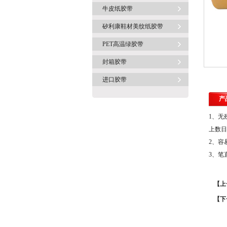
牛皮纸胶带
矽利康鞋材美纹纸胶带
PET高温绿胶带
封箱胶带
进口胶带
产
1、无
上数日
2、容
3、笔
【上
【下