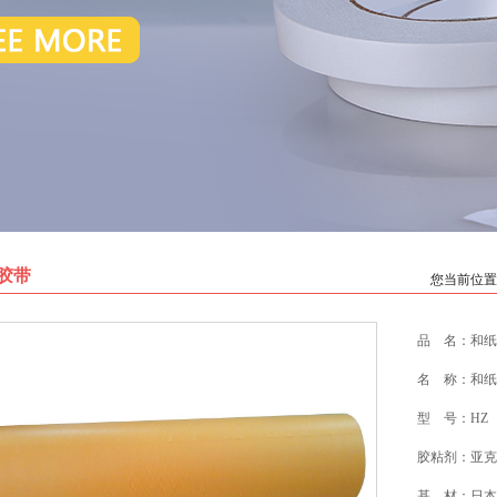
胶带
您当前位置
品 名：和纸
名 称：和纸
型 号：HZ
胶粘剂：亚克
基 材：日本